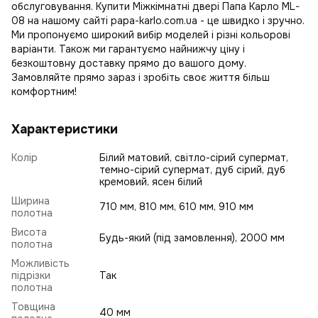
обслуговування. Купити Міжкімнатні двері Папа Карло ML-
08 на нашому сайті papa-karlo.com.ua - це швидко і зручно.
Ми пропонуємо широкий вибір моделей і різні кольорові
варіанти. Також ми гарантуємо найнижчу ціну і
безкоштовну доставку прямо до вашого дому.
Замовляйте прямо зараз і зробіть своє життя більш
комфортним!
Характеристики
Колір
Білий матовий, світло-сірий супермат,
темно-сірий супермат, дуб сірий, дуб
кремовий, ясен білий
Ширина
710 мм, 810 мм, 610 мм, 910 мм
полотна
Висота
Будь-який (під замовлення), 2000 мм
полотна
Можливість
підрізки
Так
полотна
Товщина
40 мм