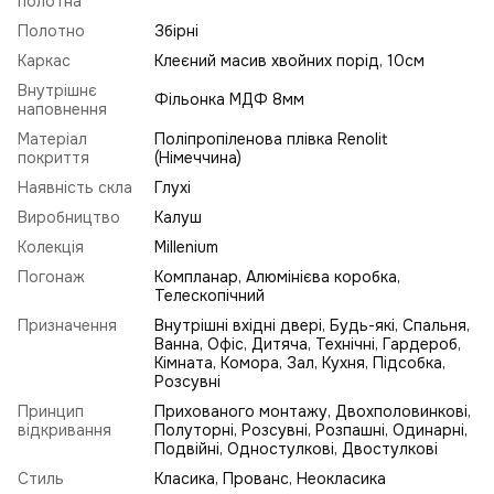
полотна
Полотно
Збірні
Каркас
Клеєний масив хвойних порід, 10см
Внутрішнє
Фільонка МДФ 8мм
наповнення
Матеріал
Поліпропіленова плівка Renolit
покриття
(Німеччина)
Наявність скла
Глухі
Виробництво
Калуш
Колекція
Millenium
Погонаж
Компланар, Алюмінієва коробка,
Телескопічний
Призначення
Внутрішні вхідні двері, Будь-які, Спальня,
Ванна, Офіс, Дитяча, Технічні, Гардероб,
Кімната, Комора, Зал, Кухня, Підсобка,
Розсувні
Принцип
Прихованого монтажу, Двохполовинкові,
відкривання
Полуторні, Розсувні, Розпашні, Одинарні,
Подвійні, Одностулкові, Двостулкові
Стиль
Класика
,
Прованс
,
Неокласика