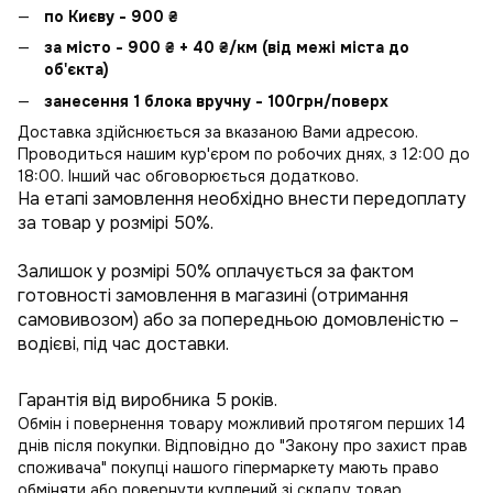
по Києву - 900
₴
за місто - 900
₴
+ 40
₴
/км (від межі міста до
об'єкта)
занесення 1 блока вручну - 100грн/поверх
Доставка здійснюється за вказаною Вами адресою.
Проводиться нашим кур'єром по робочих днях, з 12:00 до
18:00. Інший час обговорюється додатково.
На етапі замовлення необхідно внести передоплату
за товар у розмірі 50%.
Залишок у розмірі 50% оплачується за фактом
готовності замовлення в магазині (отримання
самовивозом) або за попередньою домовленістю –
водієві, під час доставки.
Гарантія від виробника 5 років.
Обмін і повернення товару можливий протягом перших 14
днів після покупки. Відповідно до "Закону про захист прав
споживача" покупці нашого гіпермаркету мають право
обміняти або повернути куплений зі складу товар