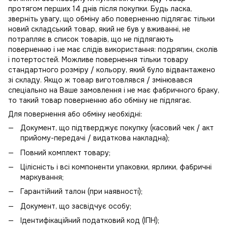
протягом перших 14 днів після покупки. Будь ласка,
зверніть увагу, що обміну або поверненню підлягає тільки
новий складський товар, який не був у вживанні, не
потрапляє в
список товарів, що не підлягають
поверненню
і не має слідів використання: подряпин, сколів
і потертостей. Можливе повернення тільки товару
стандартного розміру / кольору, який було відвантажено
зі складу. Якщо ж товар виготовлявся / змінювався
спеціально на Ваше замовлення і не має фабричного браку,
то такий товар поверненню або обміну не підлягає.
Для повернення або обміну необхідні:
Документ, що підтверджує покупку (касовий чек / акт
прийому-передачі / видаткова накладна);
Повний комплект товару;
Цілісність і всі компоненти упаковки, ярлики, фабричні
маркування;
Гарантійний талон (при наявності);
Документ, що засвідчує особу;
Ідентифікаційний податковий код (ІПН);