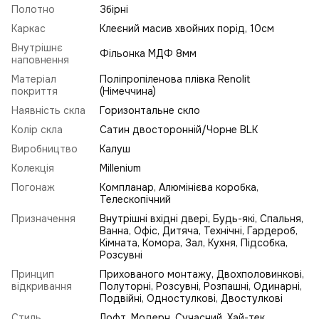
Полотно
Збірні
Каркас
Клеєний масив хвойних порід, 10см
Внутрішнє
Фільонка МДФ 8мм
наповнення
Матеріал
Поліпропіленова плівка Renolit
покриття
(Німеччина)
Наявність скла
Горизонтальне скло
Колір скла
Сатин двосторонній/Чорне BLK
Виробництво
Калуш
Колекція
Millenium
Погонаж
Компланар, Алюмінієва коробка,
Телескопічний
Призначення
Внутрішні вхідні двері, Будь-які, Спальня,
Ванна, Офіс, Дитяча, Технічні, Гардероб,
Кімната, Комора, Зал, Кухня, Підсобка,
Розсувні
Принцип
Прихованого монтажу, Двохполовинкові,
відкривання
Полуторні, Розсувні, Розпашні, Одинарні,
Подвійні, Одностулкові, Двостулкові
Стиль
Лофт
,
Модерн
,
Сучасний
,
Хай-тек