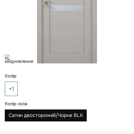
Колір
+1
Колір скла
Сатин двосторонній/Чорне BLK