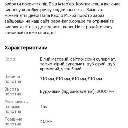
вибрати покриття під Ваш інтер'єр. Комплектація включає
виносну коробку, ручку і підписані петлі. Замовте
міжкімнатні двері Папа Карло ML-53 просто зараз
зайшовши на наш сайт papa-karlo.com.ua та отримайте
високу якість за доступною ціною. Не втрачайте часу,
замовляйте вже сьогодні!
Характеристики
Колір
Білий матовий, світло-сірий супермат,
темно-сірий супермат, дуб сірий, дуб
кремовий, ясен білий
Ширина
710 мм, 810 мм, 610 мм, 910 мм
полотна
Висота
Будь-який (під замовлення), 2000 мм
полотна
Можливість
підрізки
Так
полотна
Товщина
40 мм
полотна