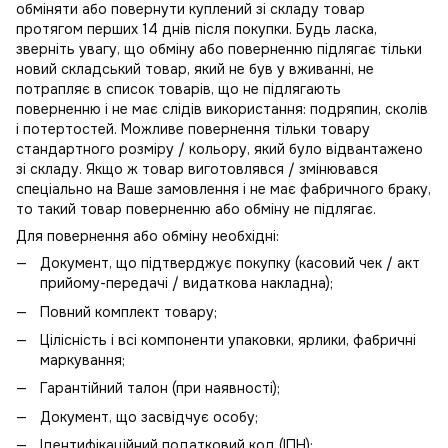
обміняти або повернути куплений зі складу товар
протягом перших 14 днів після покупки. Будь ласка,
зверніть увагу, що обміну або поверненню підлягає тільки
новий складський товар, який не був у вживанні, не
потрапляє в
список товарів, що не підлягають
поверненню
і не має слідів використання: подряпин, сколів
і потертостей. Можливе повернення тільки товару
стандартного розміру / кольору, який було відвантажено
зі складу. Якщо ж товар виготовлявся / змінювався
спеціально на Ваше замовлення і не має фабричного браку,
то такий товар поверненню або обміну не підлягає.
Для повернення або обміну необхідні:
Документ, що підтверджує покупку (касовий чек / акт
прийому-передачі / видаткова накладна);
Повний комплект товару;
Цілісність і всі компоненти упаковки, ярлики, фабричні
маркування;
Гарантійний талон (при наявності);
Документ, що засвідчує особу;
Ідентифікаційний податковий код (ІПН);