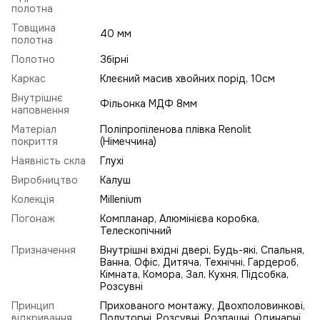
полотна
Товщина
40 мм
полотна
Полотно
Збірні
Каркас
Клеєний масив хвойних порід, 10см
Внутрішнє
Фільонка МДФ 8мм
наповнення
Матеріал
Поліпропіленова плівка Renolit
покриття
(Німеччина)
Наявність скла
Глухі
Виробництво
Калуш
Колекція
Millenium
Погонаж
Компланар, Алюмінієва коробка,
Телескопічний
Призначення
Внутрішні вхідні двері, Будь-які, Спальня,
Ванна, Офіс, Дитяча, Технічні, Гардероб,
Кімната, Комора, Зал, Кухня, Підсобка,
Розсувні
Принцип
Прихованого монтажу, Двохполовинкові,
відкривання
Полуторні, Розсувні, Розпашні, Одинарні,