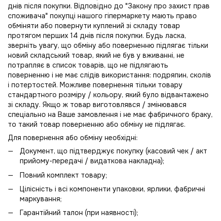
днів після покупки. Відповідно до "Закону про захист прав
споживача" покупці нашого гіпермаркету мають право
обміняти або повернути куплений зі складу товар
протягом перших 14 днів після покупки. Будь ласка,
зверніть увагу, що обміну або поверненню підлягає тільки
новий складський товар, який не був у вживанні, не
потрапляє в
список товарів, що не підлягають
поверненню
і не має слідів використання: подряпин, сколів
і потертостей. Можливе повернення тільки товару
стандартного розміру / кольору, який було відвантажено
зі складу. Якщо ж товар виготовлявся / змінювався
спеціально на Ваше замовлення і не має фабричного браку,
то такий товар поверненню або обміну не підлягає.
Для повернення або обміну необхідні:
Документ, що підтверджує покупку (касовий чек / акт
прийому-передачі / видаткова накладна);
Повний комплект товару;
Цілісність і всі компоненти упаковки, ярлики, фабричні
маркування;
Гарантійний талон (при наявності);