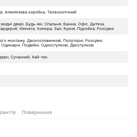
р, Алюмінієва коробка, Телескопічний
 вхідні двері, Будь-які, Спальня, Ванна, Офіс, Дитяча,
 Гардероб, Кімната, Комора, Зал, Кухня, Підсобка, Розсувні
го монтажу, Двохполовинкові, Полуторні, Розсувні,
 Одинарні, Подвійні, Одностулкові, Двостулкові
дерн
,
Сучасний
,
Хай-тек
рантія
Повернення