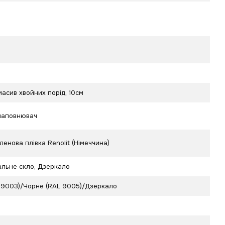
асив хвойних порід, 10см
наповнювач
ленова плівка Renolit (Німеччина)
альне скло
,
Дзеркало
L 9003)/Чорне (RAL 9005)/Дзеркало