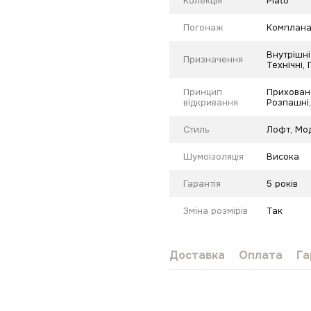
Колекція
Plato
Погонаж
Комплана
Внутрішні
Призначення
Технічні,
Принцип
Приховано
відкривання
Розпашні,
Стиль
Лофт
,
Мо
Шумоізоляція
Висока
Гарантія
5 років
Зміна розмірів
Так
Доставка
Оплата
Га