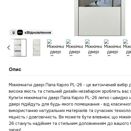
Опис
Міжкімнатні двері Папа Карло PL-26 - це витончений вибір д
висока якість та стильний дизайн незабаром зроблять вас
Купити міжкімнатні двері Папа Карло PL-26 легко і швидко на
двері підійдуть для будь-якого помешкання - від класично
використанню натуральних матеріалів та сучасних техноло
міцність і довговічність. Ви можете бути впевнені, що міжкі
26 стануть надійним та стильним доповненням до вашого 
зараз!