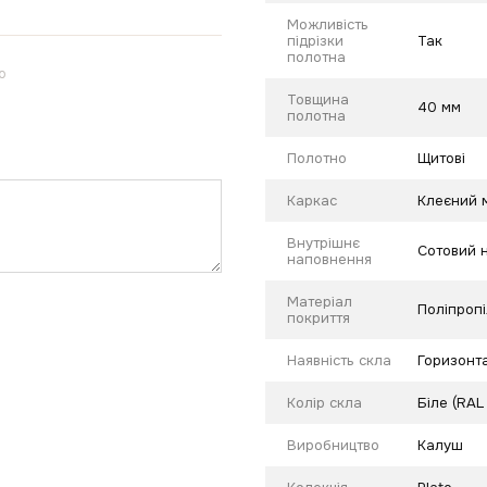
Можливість
підрізки
Так
полотна
ю
Товщина
40 мм
полотна
Полотно
Щитові
Каркас
Клеєний м
Внутрішнє
Сотовий 
наповнення
Матеріал
Поліпропі
покриття
Наявність скла
Горизонт
Колір скла
Біле (RA
Виробництво
Калуш