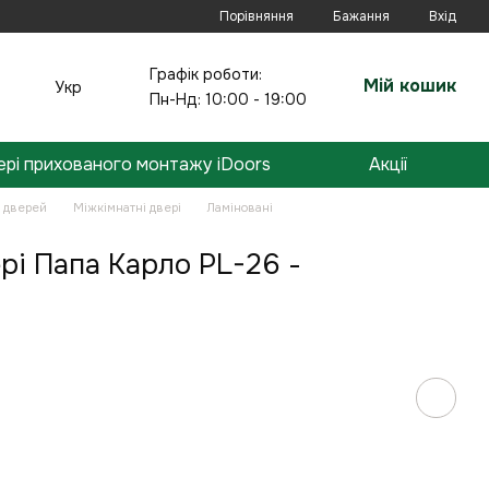
Порівняння
Бажання
Вхід
Графік роботи:
Мій кошик
Укр
Пн-Нд: 10:00 - 19:00
ері прихованого монтажу iDoors
Акції
н дверей
Міжкімнатні двері
Ламіновані
рі Папа Карло PL-26 -