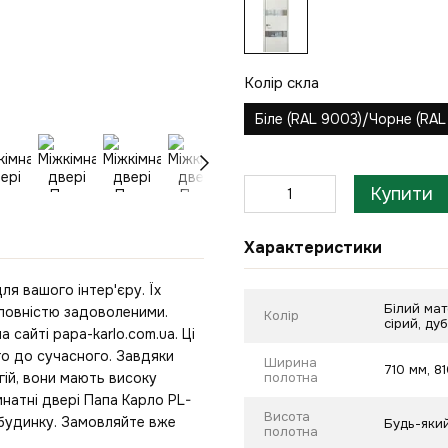
Колір скла
Біле (RAL 9003)/Чорне (RA
Купити
Характеристики
ля вашого інтер'єру. Їх
Білий мат
 повністю задоволеними.
Колір
сірий, ду
 сайті papa-karlo.com.ua. Ці
го до сучасного. Завдяки
Ширина
710 мм, 8
гій, вони мають високу
полотна
мнатні двері Папа Карло PL-
Висота
будинку. Замовляйте вже
Будь-який
полотна