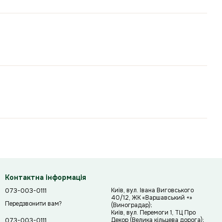
Контактна інформація
073-003-0111
Київ, вул. Івана Виговського
40/12, ЖК «Варшавський +»
Передзвонити вам?
(Виноградар);
Київ, вул. Перемоги 1, ТЦ Про
Декор (Велика кільцева дорога);
073-003-0111