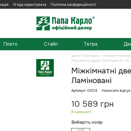
мація
Угода користувача
Політика конфіденційності
Плато
Стайл
Тетра
Дв
Двері Папа Карло — інтернет-магази
Міжкімнатні двері Папа Карло PL-26
Міжкімнатні две
Ламіновані
Артикул: 01014
Написати відгук
10 589 грн
В наявності
Виберіть колір