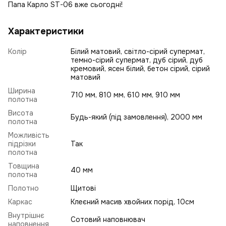
Папа Карло ST-06 вже сьогодні!
Характеристики
Колір
Білий матовий, світло-сірий супермат,
темно-сірий супермат, дуб сірий, дуб
кремовий, ясен білий, бетон сірий, сірий
матовий
Ширина
710 мм, 810 мм, 610 мм, 910 мм
полотна
Висота
Будь-який (під замовлення), 2000 мм
полотна
Можливість
підрізки
Так
полотна
Товщина
40 мм
полотна
Полотно
Щитові
Каркас
Клеєний масив хвойних порід, 10см
Внутрішнє
Сотовий наповнювач
наповнення