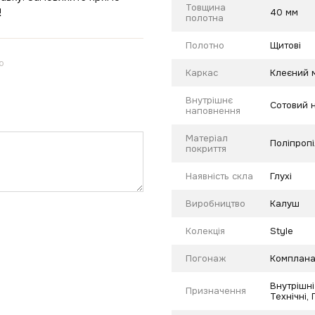
Товщина
!
40 мм
полотна
Полотно
Щитові
ю
Каркас
Клеєний м
Внутрішнє
Сотовий 
наповнення
Матеріал
Поліпропі
покриття
Наявність скла
Глухі
Виробництво
Калуш
Колекція
Style
Погонаж
Комплана
Внутрішні
Призначення
Технічні,