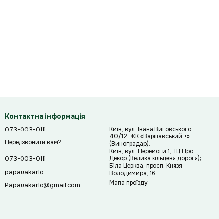
Контактна інформація
073-003-0111
Київ, вул. Івана Виговського
40/12, ЖК «Варшавський +»
Передзвонити вам?
(Виноградар);
Київ, вул. Перемоги 1, ТЦ Про
Декор (Велика кільцева дорога);
073-003-0111
Біла Церква, просп. Князя
papauakarlo
Володимира, 16.
Мапа проїзду
Papauakarlo@gmail.com