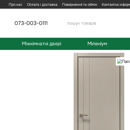
Перейти до основного контенту
Про нас
Оплата і доставка
Повернення та обмін
Контактна інфор
073-003-0111
Міжкімнатні двері
Міленіум