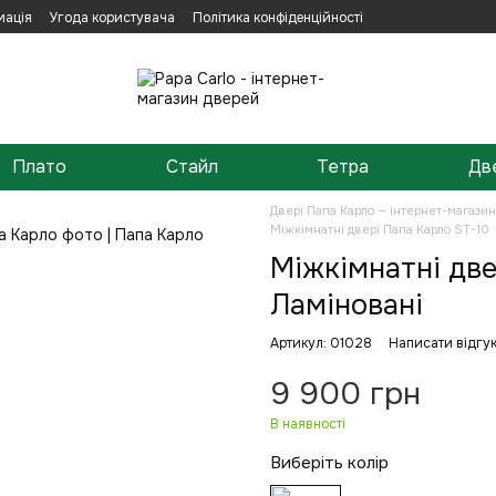
мація
Угода користувача
Політика конфіденційності
Плато
Стайл
Тетра
Дв
Двері Папа Карло — інтернет-магази
Міжкімнатні двері Папа Карло ST-10
Міжкімнатні две
Ламіновані
Артикул: 01028
Написати відгу
9 900 грн
В наявності
Виберіть колір