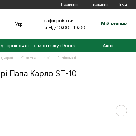
Порівняння
Бажання
Вхід
Графік роботи:
Мій кошик
Укр
Пн-Нд: 10:00 - 19:00
ері прихованого монтажу iDoors
Акції
н дверей
Міжкімнатні двері
Ламіновані
рі Папа Карло ST-10 -
к