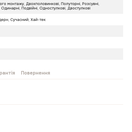
го монтажу, Двохполовинкові, Полуторні, Розсувні,
 Одинарні, Подвійні, Одностулкові, Двостулкові
дерн
,
Сучасний
,
Хай-тек
рантія
Повернення