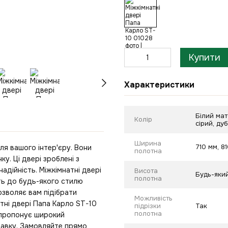
Купити
Характеристики
Білий мат
Колір
сірий, ду
Ширина
710 мм, 8
ля вашого інтер'єру. Вони
полотна
. Ці двері зроблені з
надійність. Міжкімнатні двері
Висота
Будь-який
полотна
ть до будь-якого стилю
дозволяє вам підібрати
Можливість
тні двері Папа Карло ST-10
підрізки
Так
полотна
н пропонує широкий
тавку. Замовляйте прямо