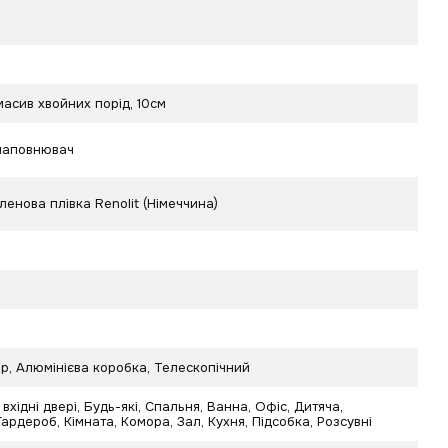
асив хвойних порід, 10см
наповнювач
ленова плівка Renolit (Німеччина)
р, Алюмінієва коробка, Телескопічний
 вхідні двері, Будь-які, Спальня, Ванна, Офіс, Дитяча,
 Гардероб, Кімната, Комора, Зал, Кухня, Підсобка, Розсувні