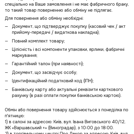
спеціально на Ваше замовлення і не має фабричного браку,
то такий товар поверненню або обміну не підлягає.
Для повернення або обміну необхідні:
Документ, що підтверджує покупку (касовий чек / акт
прийому-передачі / видаткова накладна);
Повний комплект товару;
Цілісність і всі компоненти упаковки, ярлики, фабричні
маркування;
Гарантійний талон (при наявності);
Документ, що засвідчує особу;
Ідентифікаційний податковий код (ІПН);
Банківську карту або актуальні реквізити карткового
рахунку (в разі оплати покупки банківською картою).
Обмін або повернення товару здійснюється з понеділка по
п'ятницю:
1) в салоні за адресою: Київ, вул. Івана Виговського 40/12,
ЖК «Варшавський +» (Виноградар), з 10:00 до 18:00.
2) в торгівельному центрі Про Декор за адресою: Київ, вул.