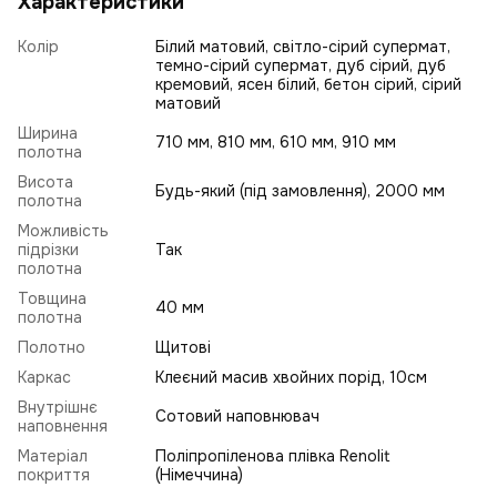
Характеристики
Колір
Білий матовий, світло-сірий супермат,
темно-сірий супермат, дуб сірий, дуб
кремовий, ясен білий, бетон сірий, сірий
матовий
Ширина
710 мм, 810 мм, 610 мм, 910 мм
полотна
Висота
Будь-який (під замовлення), 2000 мм
полотна
Можливість
підрізки
Так
полотна
Товщина
40 мм
полотна
Полотно
Щитові
Каркас
Клеєний масив хвойних порід, 10см
Внутрішнє
Сотовий наповнювач
наповнення
Матеріал
Поліпропіленова плівка Renolit
покриття
(Німеччина)