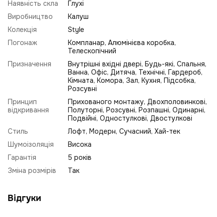
Наявність скла
Глухі
Виробництво
Калуш
Колекція
Style
Погонаж
Компланар, Алюмінієва коробка,
Телескопічний
Призначення
Внутрішні вхідні двері, Будь-які, Спальня,
Ванна, Офіс, Дитяча, Технічні, Гардероб,
Кімната, Комора, Зал, Кухня, Підсобка,
Розсувні
Принцип
Прихованого монтажу, Двохполовинкові,
відкривання
Полуторні, Розсувні, Розпашні, Одинарні,
Подвійні, Одностулкові, Двостулкові
Стиль
Лофт
,
Модерн
,
Сучасний
,
Хай-тек
Шумоізоляція
Висока
Гарантія
5 років
Зміна розмірів
Так
Відгуки