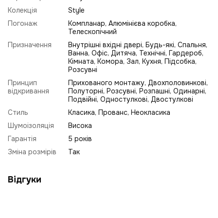
Колекція
Style
Погонаж
Компланар, Алюмінієва коробка,
Телескопічний
Призначення
Внутрішні вхідні двері, Будь-які, Спальня,
Ванна, Офіс, Дитяча, Технічні, Гардероб,
Кімната, Комора, Зал, Кухня, Підсобка,
Розсувні
Принцип
Прихованого монтажу, Двохполовинкові,
відкривання
Полуторні, Розсувні, Розпашні, Одинарні,
Подвійні, Одностулкові, Двостулкові
Стиль
Класика
,
Прованс
,
Неокласика
Шумоізоляція
Висока
Гарантія
5 років
Зміна розмірів
Так
Відгуки