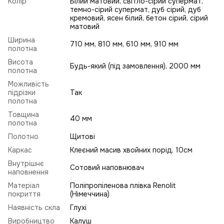
Колір
Білий матовий, світло-сірий супермат,
темно-сірий супермат, дуб сірий, дуб
кремовий, ясен білий, бетон сірий, сірий
матовий
Ширина
710 мм, 810 мм, 610 мм, 910 мм
полотна
Висота
Будь-який (під замовлення), 2000 мм
полотна
Можливість
підрізки
Так
полотна
Товщина
40 мм
полотна
Полотно
Щитові
Каркас
Клеєний масив хвойних порід, 10см
Внутрішнє
Сотовий наповнювач
наповнення
Матеріал
Поліпропіленова плівка Renolit
покриття
(Німеччина)
Наявність скла
Глухі
Виробництво
Калуш