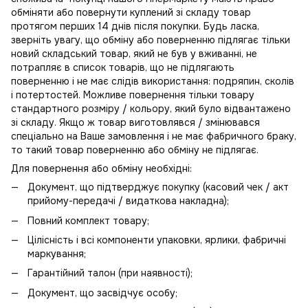
обміняти або повернути куплений зі складу товар
протягом перших 14 днів після покупки. Будь ласка,
зверніть увагу, що обміну або поверненню підлягає тільки
новий складський товар, який не був у вживанні, не
потрапляє в
список товарів, що не підлягають
поверненню
і не має слідів використання: подряпин, сколів
і потертостей. Можливе повернення тільки товару
стандартного розміру / кольору, який було відвантажено
зі складу. Якщо ж товар виготовлявся / змінювався
спеціально на Ваше замовлення і не має фабричного браку,
то такий товар поверненню або обміну не підлягає.
Для повернення або обміну необхідні:
Документ, що підтверджує покупку (касовий чек / акт
прийому-передачі / видаткова накладна);
Повний комплект товару;
Цілісність і всі компоненти упаковки, ярлики, фабричні
маркування;
Гарантійний талон (при наявності);
Документ, що засвідчує особу;