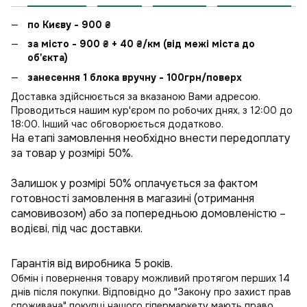
по Києву - 900
₴
за місто - 900
₴
+ 40
₴
/км (від межі міста до
об'єкта)
занесення 1 блока вручну - 100грн/поверх
Доставка здійснюється за вказаною Вами адресою.
Проводиться нашим кур'єром по робочих днях, з 12:00 до
18:00. Інший час обговорюється додатково.
На етапі замовлення необхідно внести передоплату
за товар у розмірі 50%.
Залишок у розмірі 50% оплачується за фактом
готовності замовлення в магазині (отримання
самовивозом) або за попередньою домовленістю –
водієві, під час доставки.
Гарантія від виробника 5 років.
Обмін і повернення товару можливий протягом перших 14
днів після покупки. Відповідно до "Закону про захист прав
споживача" покупці нашого гіпермаркету мають право