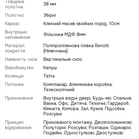
Товщина
38 мм
полотна
Полотно
Збірні
Каркас
Клеєний масив хвойних порід, 10см
Внутрішнє
Фільонка МДФ 8мм
наповнення
Матеріал
Поліпропіленова плівка Renolit
покриття
(Німеччина)
Наявність скла
Вертикальне скло
Виробництво
Калуш
Колекція
Tetra
Погонаж
Компланар, Алюмінієва коробка,
Телескопічний
Призначення
Внутрішні вхідні двері, Будь-які, Спальня,
Ванна, Офіс, Дитяча, Технічні, Гардероб,
Кімната, Комора, Зал, Кухня, Підсобка,
Розсувні
Принцип
Прихованого монтажу, Двохполовинкові,
відкривання
Полуторні, Розсувні, Розпашні, Одинарні,
Подвійні, Одностулкові, Двостулкові