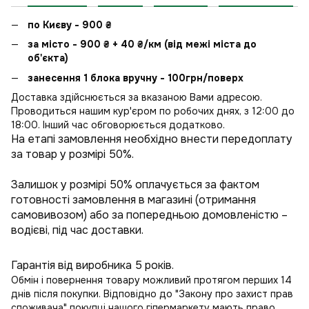
по Києву - 900
₴
за місто - 900
₴
+ 40
₴
/км (від межі міста до
об'єкта)
занесення 1 блока вручну - 100грн/поверх
Доставка здійснюється за вказаною Вами адресою.
Проводиться нашим кур'єром по робочих днях, з 12:00 до
18:00. Інший час обговорюється додатково.
На етапі замовлення необхідно внести передоплату
за товар у розмірі 50%.
Залишок у розмірі 50% оплачується за фактом
готовності замовлення в магазині (отримання
самовивозом) або за попередньою домовленістю –
водієві, під час доставки.
Гарантія від виробника 5 років.
Обмін і повернення товару можливий протягом перших 14
днів після покупки. Відповідно до "Закону про захист прав
споживача" покупці нашого гіпермаркету мають право