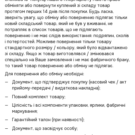
обміняти або повернути куплений зі складу товар
протягом перших 14 днів після покупки. Будь ласка,
зверніть увагу, що обміну або поверненню підлягає тільки
новий складський товар, який не був у вживанні, не
потрапляє в
список товарів, що не підлягають
поверненню
і не має слідів використання: подряпин, сколів
і потертостей. Можливе повернення тільки товару
стандартного розміру / кольору, який було відвантажено
зі складу. Якщо ж товар виготовлявся / змінювався
спеціально на Ваше замовлення і не має фабричного браку,
то такий товар поверненню або обміну не підлягає.
Для повернення або обміну необхідні:
Документ, що підтверджує покупку (касовий чек / акт
прийому-передачі / видаткова накладна);
Повний комплект товару;
Цілісність і всі компоненти упаковки, ярлики, фабричні
маркування;
Гарантійний талон (при наявності);
Документ, що засвідчує особу;