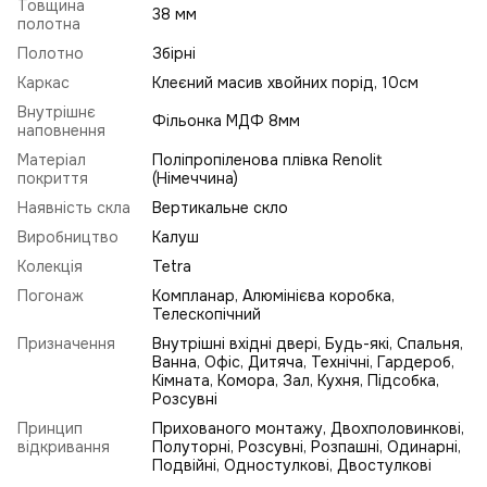
Товщина
38 мм
полотна
Полотно
Збірні
Каркас
Клеєний масив хвойних порід, 10см
Внутрішнє
Фільонка МДФ 8мм
наповнення
Матеріал
Поліпропіленова плівка Renolit
покриття
(Німеччина)
Наявність скла
Вертикальне скло
Виробництво
Калуш
Колекція
Tetra
Погонаж
Компланар, Алюмінієва коробка,
Телескопічний
Призначення
Внутрішні вхідні двері, Будь-які, Спальня,
Ванна, Офіс, Дитяча, Технічні, Гардероб,
Кімната, Комора, Зал, Кухня, Підсобка,
Розсувні
Принцип
Прихованого монтажу, Двохполовинкові,
відкривання
Полуторні, Розсувні, Розпашні, Одинарні,
Подвійні, Одностулкові, Двостулкові