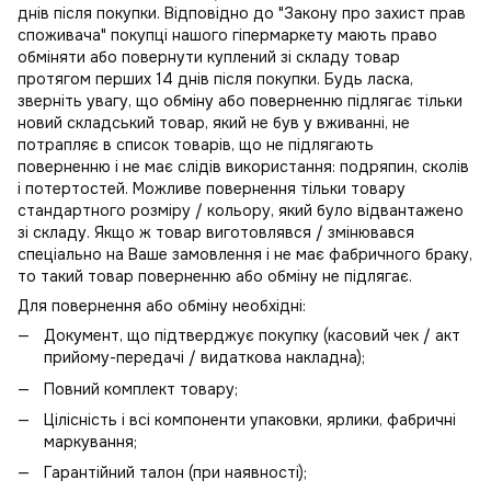
днів після покупки. Відповідно до "Закону про захист прав
споживача" покупці нашого гіпермаркету мають право
обміняти або повернути куплений зі складу товар
протягом перших 14 днів після покупки. Будь ласка,
зверніть увагу, що обміну або поверненню підлягає тільки
новий складський товар, який не був у вживанні, не
потрапляє в
список товарів, що не підлягають
поверненню
і не має слідів використання: подряпин, сколів
і потертостей. Можливе повернення тільки товару
стандартного розміру / кольору, який було відвантажено
зі складу. Якщо ж товар виготовлявся / змінювався
спеціально на Ваше замовлення і не має фабричного браку,
то такий товар поверненню або обміну не підлягає.
Для повернення або обміну необхідні:
Документ, що підтверджує покупку (касовий чек / акт
прийому-передачі / видаткова накладна);
Повний комплект товару;
Цілісність і всі компоненти упаковки, ярлики, фабричні
маркування;
Гарантійний талон (при наявності);