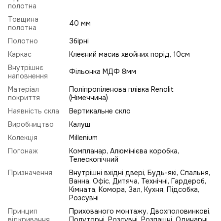
полотна
Товщина
40 мм
полотна
Полотно
Збірні
Каркас
Клеєний масив хвойних порід, 10см
Внутрішнє
Фільонка МДФ 8мм
наповнення
Матеріал
Поліпропіленова плівка Renolit
покриття
(Німеччина)
Наявність скла
Вертикальне скло
Виробництво
Калуш
Колекція
Millenium
Погонаж
Компланар, Алюмінієва коробка,
Телескопічний
Призначення
Внутрішні вхідні двері, Будь-які, Спальня,
Ванна, Офіс, Дитяча, Технічні, Гардероб,
Кімната, Комора, Зал, Кухня, Підсобка,
Розсувні
Принцип
Прихованого монтажу, Двохполовинкові,
відкривання
Полуторні, Розсувні, Розпашні, Одинарні,