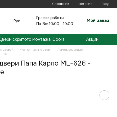
Сравнение
Желания
Вход
График работы:
Мой заказ
Рус
Пн-Вс: 10:00 - 19:00
Двери скрытого монтажа iDoors
Акции
ин дверей
Межкомнатные двери
Ламинированные
L-626
вери Папа Карло ML-626 -
е