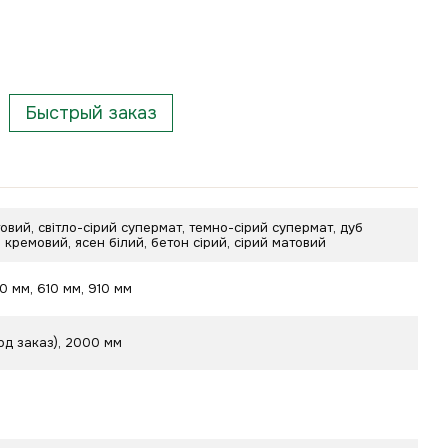
Быстрый заказ
овий, світло-сірий супермат, темно-сірий супермат, дуб
б кремовий, ясен білий, бетон сірий, сірий матовий
10 мм, 610 мм, 910 мм
од заказ), 2000 мм