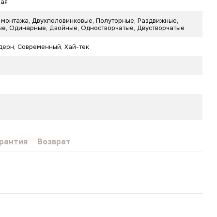
ная
 монтажа, Двухполовинковые, Полуторные, Раздвижные,
е, Одинарные, Двойные, Одностворчатые, Двустворчатые
дерн
,
Современный
,
Хай-тек
рантия
Возврат