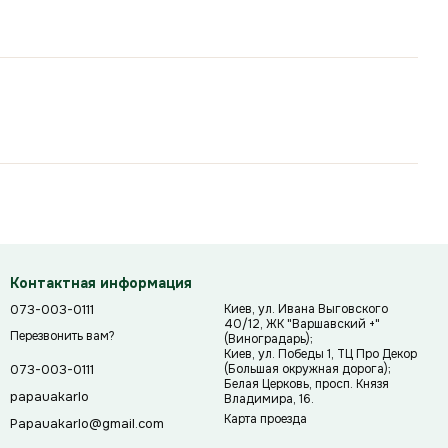
Контактная информация
073-003-0111
Киев, ул. Ивана Выговского
40/12, ЖК "Варшавский +"
Перезвонить вам?
(Виноградарь);
Киев, ул. Победы 1, ТЦ Про Декор
(Большая окружная дорога);
073-003-0111
Белая Церковь, просп. Князя
papauakarlo
Владимира, 16.
Карта проезда
Papauakarlo@gmail.com