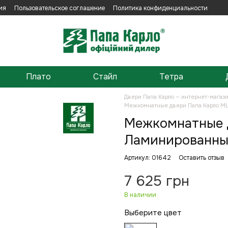
ия
Пользовательское соглашение
Политика конфиденциальности
Плато
Стайл
Тетра
Двери Папа Карло — интернет-магаз
Межкомнатные двери Папа Карло M
Межкомнатные д
Ламинированны
Артикул: 01642
Оставить отзыв
7 625 грн
В наличии
Выберите цвет