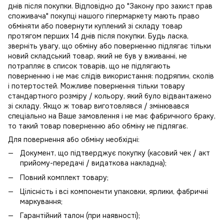
днів після покупки. Відповідно до "Закону про захист прав
споживача" покупці нашого гіпермаркету мають право
обміняти або повернути куплений зі складу товар
протягом перших 14 днів після покупки. Будь ласка,
зверніть увагу, що обміну або поверненню підлягає тільки
новий складський товар, який не був у вживанні, не
потрапляє в
список товарів, що не підлягають
поверненню
і не має слідів використання: подряпин, сколів
і потертостей. Можливе повернення тільки товару
стандартного розміру / кольору, який було відвантажено
зі складу. Якщо ж товар виготовлявся / змінювався
спеціально на Ваше замовлення і не має фабричного браку,
то такий товар поверненню або обміну не підлягає.
Для повернення або обміну необхідні:
Документ, що підтверджує покупку (касовий чек / акт
прийому-передачі / видаткова накладна);
Повний комплект товару;
Цілісність і всі компоненти упаковки, ярлики, фабричні
маркування;
Гарантійний талон (при наявності);