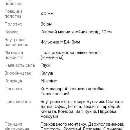
полотна
Товщина
40 мм
полотна
Полотно
Збірні
Каркас
Клеєний масив хвойних порід, 10см
Внутрішнє
Фільонка МДФ 8мм
наповнення
Матеріал
Поліпропіленова плівка Renolit
покриття
(Німеччина)
Наявність скла
Глухі
Виробництво
Калуш
Колекція
Millenium
Погонаж
Компланар, Алюмінієва коробка,
Телескопічний
Призначення
Внутрішні вхідні двері, Будь-які, Спальня,
Ванна, Офіс, Дитяча, Технічні, Гардероб,
Кімната, Комора, Зал, Кухня, Підсобка,
Розсувні
Принцип
Прихованого монтажу, Двохполовинкові,
відкривання
Полуторні, Розсувні, Розпашні, Одинарні,