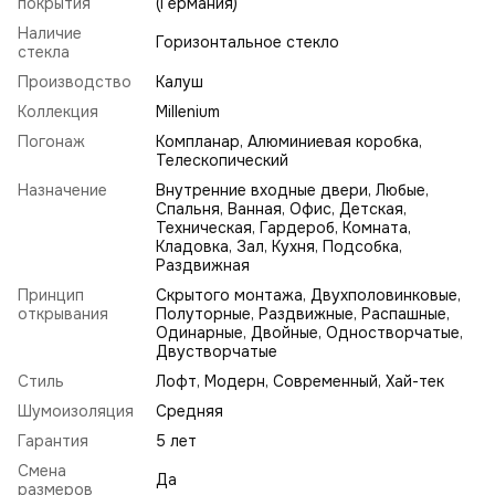
покрытия
(Германия)
Наличие
Горизонтальное стекло
стекла
Производство
Калуш
Коллекция
Millenium
Погонаж
Компланар, Алюминиевая коробка,
Телескопический
Назначение
Внутренние входные двери, Любые,
Спальня, Ванная, Офис, Детская,
Техническая, Гардероб, Комната,
Кладовка, Зал, Кухня, Подсобка,
Раздвижная
Принцип
Скрытого монтажа, Двухполовинковые,
открывания
Полуторные, Раздвижные, Распашные,
Одинарные, Двойные, Одностворчатые,
Двустворчатые
Стиль
Лофт
,
Модерн
,
Современный
,
Хай-тек
Шумоизоляция
Средняя
Гарантия
5 лет
Смена
Да
размеров