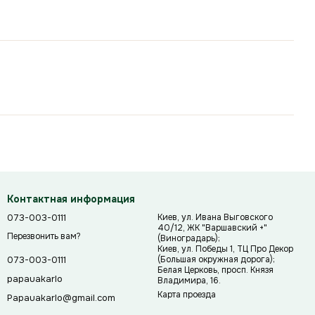
Контактная информация
073-003-0111
Киев, ул. Ивана Выговского
40/12, ЖК "Варшавский +"
Перезвонить вам?
(Виноградарь);
Киев, ул. Победы 1, ТЦ Про Декор
(Большая окружная дорога);
073-003-0111
Белая Церковь, просп. Князя
papauakarlo
Владимира, 16.
Карта проезда
Papauakarlo@gmail.com