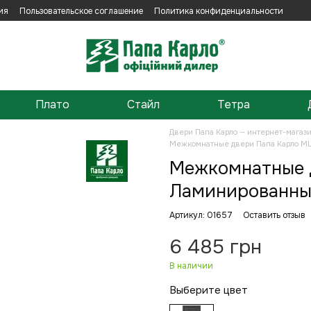
ия
Пользовательское соглашение
Политика конфиденциальности
Плато
Стайл
Тетра
Двери Папа Карло — интернет-магаз
Межкомнатные двери Папа Карло ML
Межкомнатные д
Ламинированны
Артикул: 01657
Оставить отзыв
6 485 грн
В наличии
Выберите цвет