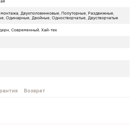
ная
 монтажа, Двухполовинковые, Полуторные, Раздвижные,
е, Одинарные, Двойные, Одностворчатые, Двустворчатые
дерн
,
Современный
,
Хай-тек
рантия
Возврат