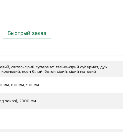
Быстрый заказ
овий, світло-сірий супермат, темно-сірий супермат, дуб
б кремовий, ясен білий, бетон сірий, сірий матовий
10 мм, 610 мм, 910 мм
од заказ), 2000 мм