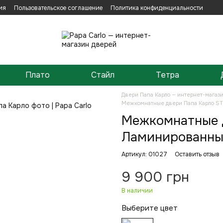
ия
Пользовательское соглашение
Политика конфиденциальности
Плато
Стайл
Тетра
Двери Папа Карло — интернет-магаз
Межкомнатные двери Папа Карло S
Межкомнатные д
Ламинированны
Артикул: 01027
Оставить отзыв
9 900 грн
В наличии
Выберите цвет