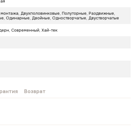
ная
 монтажа, Двухполовинковые, Полуторные, Раздвижные,
е, Одинарные, Двойные, Одностворчатые, Двустворчатые
дерн
,
Современный
,
Хай-тек
рантия
Возврат