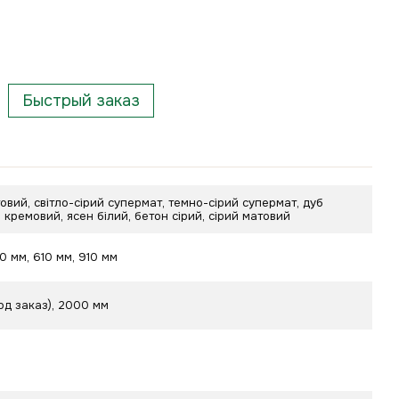
Быстрый заказ
овий, світло-сірий супермат, темно-сірий супермат, дуб
б кремовий, ясен білий, бетон сірий, сірий матовий
10 мм, 610 мм, 910 мм
од заказ), 2000 мм