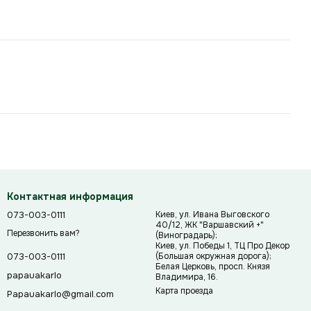
Контактная информация
073-003-0111
Киев, ул. Ивана Выговского
40/12, ЖК "Варшавский +"
Перезвонить вам?
(Виноградарь);
Киев, ул. Победы 1, ТЦ Про Декор
(Большая окружная дорога);
073-003-0111
Белая Церковь, просп. Князя
papauakarlo
Владимира, 16.
Карта проезда
Papauakarlo@gmail.com