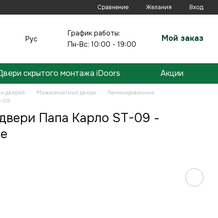
Сравнение
Желания
Вход
График работы:
Мой заказ
Рус
Пн-Вс: 10:00 - 19:00
Двери скрытого монтажа iDoors
Акции
ин дверей
Межкомнатные двери
Ламинированные
T-09
вери Папа Карло ST-09 -
е