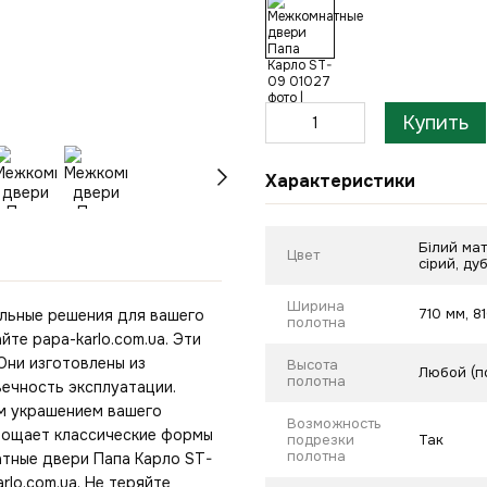
Купить
Характеристики
Білий мат
Цвет
сірий, ду
Ширина
710 мм, 8
ильные решения для вашего
полотна
йте papa-karlo.com.ua. Эти
Они изготовлены из
Высота
Любой (п
полотна
ечность эксплуатации.
м украшением вашего
Возможность
площает классические формы
подрезки
Так
полотна
атные двери Папа Карло ST-
lo.com.ua. Не теряйте