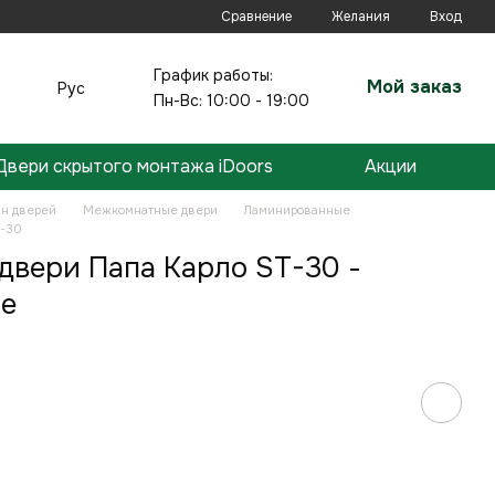
Сравнение
Желания
Вход
График работы:
Мой заказ
Рус
Пн-Вс: 10:00 - 19:00
Двери скрытого монтажа iDoors
Акции
ин дверей
Межкомнатные двери
Ламинированные
T-30
вери Папа Карло ST-30 -
е