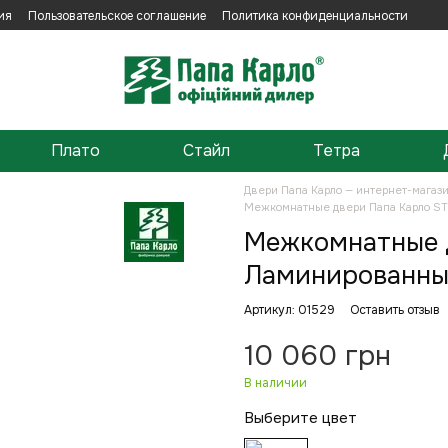
ия
Пользовательское соглашение
Политика конфиденциальности
Плато
Стайл
Тетра
Двери Папа Карло — интернет-магаз
Межкомнатные двери Папа Карло S
Межкомнатные д
Ламинированны
Артикул: 01529
Оставить отзыв
10 060 грн
В наличии
Выберите цвет