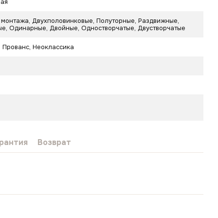
ная
 монтажа, Двухполовинковые, Полуторные, Раздвижные,
е, Одинарные, Двойные, Одностворчатые, Двустворчатые
,
Прованс
,
Неоклассика
рантия
Возврат