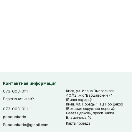
Контактная информация
073-003-0111
Киев, ул. Ивана Выговского
40/12, ЖК "Варшавский +"
Перезвонить вам?
(Виноградарь);
Киев, ул. Победы 1, ТЦ Про Декор
(Большая окружная дорога);
073-003-0111
Белая Церковь, просп. Князя
papauakarlo
Владимира, 16.
Карта проезда
Papauakarlo@gmail.com