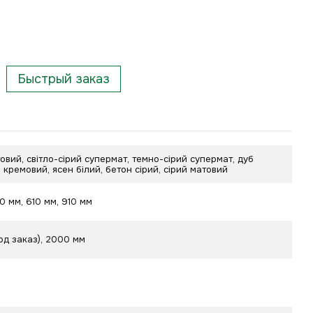
Быстрый заказ
овий, світло-сірий супермат, темно-сірий супермат, дуб
б кремовий, ясен білий, бетон сірий, сірий матовий
10 мм, 610 мм, 910 мм
од заказ), 2000 мм