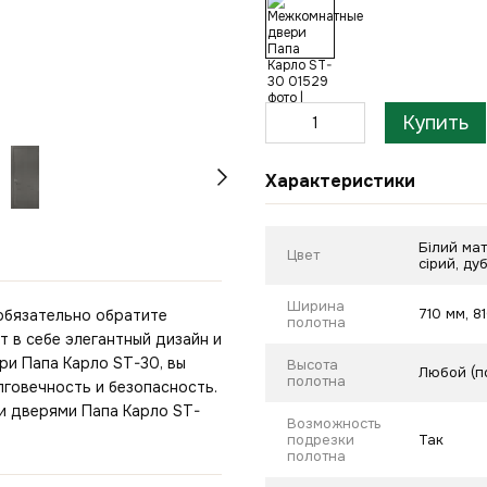
Купить
Характеристики
Білий мат
Цвет
сірий, ду
Ширина
710 мм, 8
обязательно обратите
полотна
 в себе элегантный дизайн и
ри Папа Карло ST-30, вы
Высота
Любой (п
полотна
лговечность и безопасность.
и дверями Папа Карло ST-
Возможность
подрезки
Так
полотна